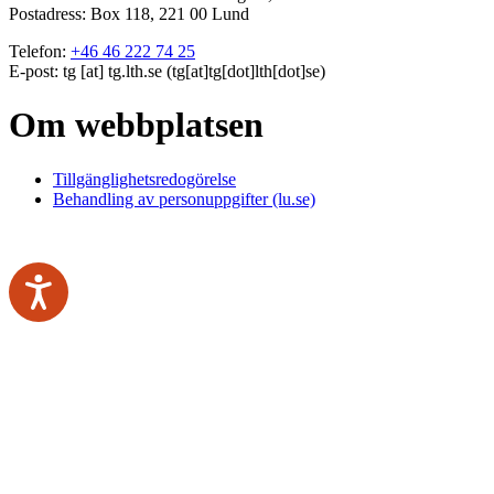
Postadress: Box 118, 221 00 Lund
Telefon:
+46 46 222 74 25
E-post:
tg
[at]
tg
.
lth
.
se
(tg[at]tg[dot]lth[dot]se)
Om webbplatsen
Tillgänglighetsredogörelse
Behandling av personuppgifter (lu.se)