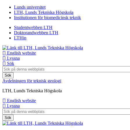
Hoppa
Hoppa
Lunds universitet
till
till
LTH, Lunds Tekniska Högskola
huvudinnehåll
huvudinnehåll
Institutionen för biomedicinsk teknik
Studentwebben LTH
Doktorandwebben LTH
LTHin
English website
Lyssna
Sök
Header
search
Avdelningen för teknisk geologi
LTH, Lunds Tekniska Högskola
English website
Lyssna
Header
search