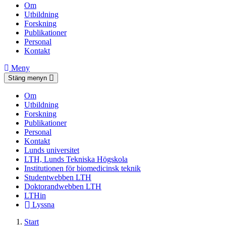
Om
Utbildning
Forskning
Publikationer
Personal
Kontakt
Meny
Stäng menyn
Om
Utbildning
Forskning
Publikationer
Personal
Kontakt
Lunds universitet
LTH, Lunds Tekniska Högskola
Institutionen för biomedicinsk teknik
Studentwebben LTH
Doktorandwebben LTH
LTHin
Lyssna
Start